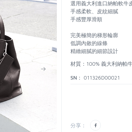
選用義大利進口納帕軟牛
手感柔軟、皮紋細膩
手感豐厚滑順
完美極簡的梯形輪廓
低調內斂的線條
精緻細膩的細節設計
材質：100% 義大利納帕
SN：
011326D00021
分享：