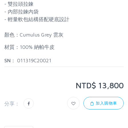
- 雙拉頭拉鍊
- 內部拉鍊內袋
- 輕量軟包結構搭配硬底設計
顏色：Cumulus Grey 雲灰
材質：100% 納帕牛皮
SN：
011319C20021
NTD$ 13,800
分享：
加入購物車