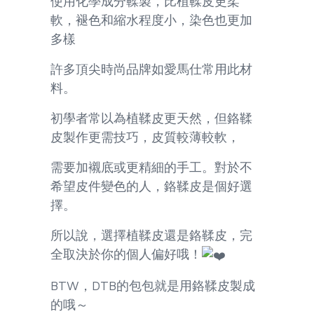
使用化學成分鞣製，比植鞣皮更柔
軟，褪色和縮水程度小，染色也更加
多樣
許多頂尖時尚品牌如愛馬仕常用此材
料。
初學者常以為植鞣皮更天然，但鉻鞣
皮製作更需技巧，皮質較薄較軟，
需要加襯底或更精細的手工。對於不
希望皮件變色的人，鉻鞣皮是個好選
擇。
所以說，選擇植鞣皮還是鉻鞣皮，完
全取決於你的個人偏好哦！
BTW，DTB的包包就是用鉻鞣皮製成
的哦～