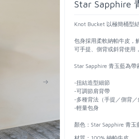
Star Sapphir
Knot Bucket 以極
包身採用柔軟納帕牛皮，
可手提、側背或斜背使用
Star Sapphire 
-扭結造型細節
-可調節肩背帶
-多種背法（手提／側背／
-輕量包身
顏色：Star Sapphire 青玉
材質：100% 納帕牛皮