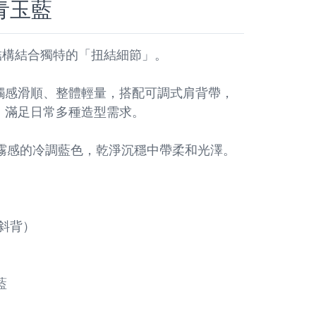
e 青玉藍
簡桶型結構結合獨特的「扭結細節」。
觸感滑順、整體輕量，搭配可調式肩背帶，
，滿足日常多種造型需求。
青玉藍為帶霧感的冷調藍色，乾淨沉穩中帶柔和光澤。
斜背）
藍